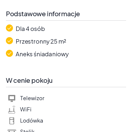
Podstawowe informacje
Dla 4 osób
Przestronny 25 m²
Aneks śniadaniowy
W cenie pokoju
Telewizor
WiFi
Lodówka
Stolik