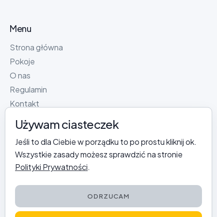
Menu
Strona główna
Pokoje
O nas
Regulamin
Kontakt
Używam ciasteczek
Informacje
Jeśli to dla Ciebie w porządku to po prostu kliknij ok.
Polityka Prywatności
Wszystkie zasady możesz sprawdzić na stronie
Przetwarzanie Danych
Polityki Prywatności
.
ODRZUCAM
© Rewianka 2025.
Realizacja -
strony pzbrzeski